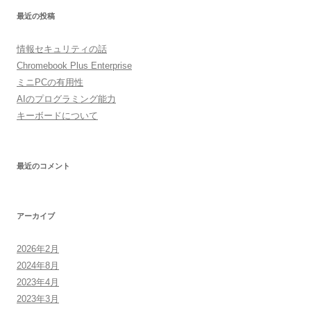
ゲ
最近の投稿
ー
シ
情報セキュリティの話
ョ
Chromebook Plus Enterprise
ン
ミニPCの有用性
AIのプログラミング能力
キーボードについて
最近のコメント
アーカイブ
2026年2月
2024年8月
2023年4月
2023年3月