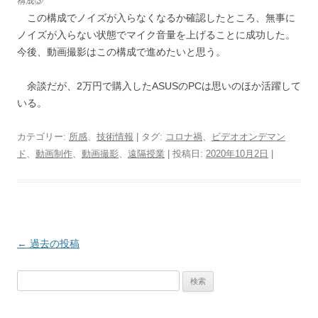
構成③
この構成でノイズが入らなくなるか確認したところ、無事に
ノイズが入らない状態でマイク音量を上げることに成功した。
今後、動画撮影はこの構成で進めたいと思う。
余談だが、2万円で購入したASUSのPCは思いのほか活躍して
いる。
カテゴリー:
所感
、
技術情報
| タグ:
コロナ禍
、
ビデオオンデマン
ド
、
動画制作
、
動画撮影
、
遠隔授業
| 投稿日:
2020年10月2日
|
投
←
過去の投稿
稿
検
ナ
索:
ビ