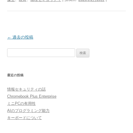
投
←
過去の投稿
稿
検
ナ
索:
ビ
ゲ
最近の投稿
ー
シ
情報セキュリティの話
ョ
Chromebook Plus Enterprise
ン
ミニPCの有用性
AIのプログラミング能力
キーボードについて