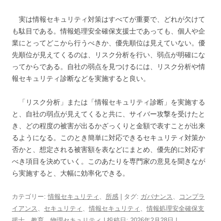
実は情報セキュリティ対策はすべてが重要で、どれが欠けて
も駄目である。情報処理安全確保支援士であっても、個人や企
業にとってどこから行うべきか、優先順位は見えていない。優
先順位が見えてくるのは、リスク分析を行い、弱点が明確にな
ってからである。自社の弱点を見つけるには、リスク分析や情
報セキュリティ診断などを実施すると良い。
「リスク分析」または「情報セキュリティ診断」を実施する
と、自社の弱点が見えてくると共に、サイバー攻撃を受けたと
き、どの程度の被害が出るかざっくりと金額で表すことが出来
るようになる。このとき簡単に対応できるセキュリティ対策か
否かと、想定される被害額を表などにまとめ、優先的に対応す
べき項目を決めていく。このあたりを専門家の意見を聞きなが
ら実施すると、大幅に効率化できる。
カテゴリー:
情報セキュリティ
、
所感
| タグ:
ガバナンス
、
コンプラ
イアンス
、
セキュリティ
、
情報セキュリティ
、
情報処理安全確保支
援士
、
教育
、
物理セキュリティ
| 投稿日:
2026年2月28日
|