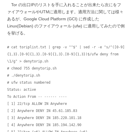
Tor の出口IPのリストを手に入れることが出来たら次にをフ
ァイアウォールやUTMに適用します。適用方法に関しては様々
あるが、Google Cloud Platform (GCI) に作成した
Linux(Debian) のファイアウォール (ufw) に適用してみたので例
を挙げる。
# cat toriplist.txt | grep -v "^$" | sed -r -e "s/^([0-9]
{1,3}.[0-9]{1,3}.[0-9]{1,3}.[0-9]{1,3})$/ufw deny from 
\1/g" > denytorip.sh

# chmod 755 denytorip.sh

# ./denytorip.sh

# ufw status numbered

Status: active

To Action From -- ------ ----

[ 1] 22/tcp ALLOW IN Anywhere

[ 2] Anywhere DENY IN 45.61.185.83

[ 3] Anywhere DENY IN 185.220.101.18

[ 4] Anywhere DENY IN 185.194.142.90

[ 5] 22/tcp (v6) ALLOW IN Anywhere (v6)