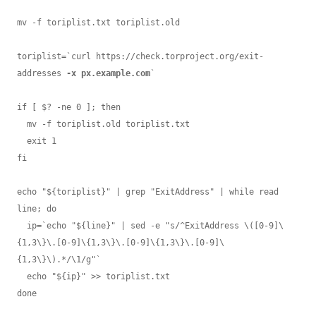
mv -f toriplist.txt toriplist.old

toriplist=`curl https://check.torproject.org/exit-
addresses 
-x px.example.com
` 

if [ $? -ne 0 ]; then

  mv -f toriplist.old toriplist.txt

  exit 1

fi

echo "${toriplist}" | grep "ExitAddress" | while read 
line; do

  ip=`echo "${line}" | sed -e "s/^ExitAddress \([0-9]\
{1,3\}\.[0-9]\{1,3\}\.[0-9]\{1,3\}\.[0-9]\
{1,3\}\).*/\1/g"`

  echo "${ip}" >> toriplist.txt

done