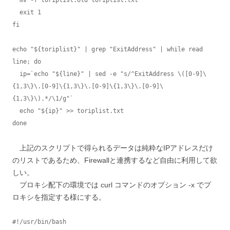
  exit 1

fi

echo "${toriplist}" | grep "ExitAddress" | while read 
line; do

  ip=`echo "${line}" | sed -e "s/^ExitAddress \([0-9]\
{1,3\}\.[0-9]\{1,3\}\.[0-9]\{1,3\}\.[0-9]\
{1,3\}\).*/\1/g"`

  echo "${ip}" >> toriplist.txt

done
上記のスクリプトで得られるデータは純粋なIPアドレスだけ
のリストであるため、Firewallと連携するなど自由に利用して欲
しい。
プロキシ配下の環境では curl コマンドのオプション -x でプ
ロキシを指定する様にする。
#!/usr/bin/bash
