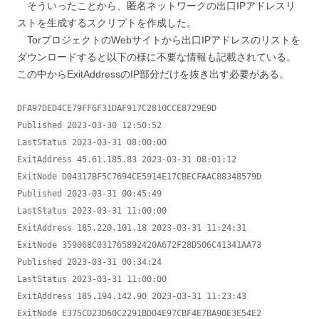
そういったことから、匿名ネットワークの出口IPアドレスリ
ストを生成するスクリプトを作成した。
TorプロジェクトのWebサイトから出口IPアドレスのリストを
ダウンロードすると以下の様に不要な情報も記載されている。
この中からExitAddressのIP部分だけを抜き出す必要がある。
DFA97DED4CE79FF6F31DAF917C2810CCE8729E9D

Published 2023-03-30 12:50:52

LastStatus 2023-03-31 08:00:00

ExitAddress 45.61.185.83 2023-03-31 08:01:12

ExitNode D04317BF5C7694CE5914E17CBECFAAC88348579D

Published 2023-03-31 00:45:49

LastStatus 2023-03-31 11:00:00

ExitAddress 185.220.101.18 2023-03-31 11:24:31

ExitNode 359068C031765892420A672F28D506C41341AA73

Published 2023-03-31 00:34:24

LastStatus 2023-03-31 11:00:00

ExitAddress 185.194.142.90 2023-03-31 11:23:43

ExitNode E375CD23D60C2291BD04E97CBF4E7BA90E3E54E2
